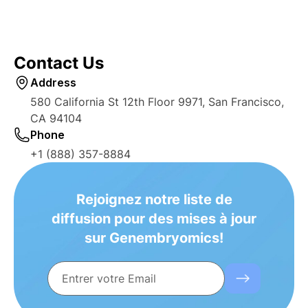
Contact Us
Address
580 California St 12th Floor 9971, San Francisco,
CA 94104
Phone
+1 (888) 357-8884
Rejoignez notre liste de
diffusion pour des mises à jour
sur Genembryomics!