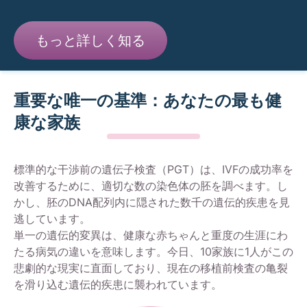
す。
もっと詳しく知る
重要な唯一の基準：あなたの最も健
康な家族
標準的な干渉前の遺伝子検査（PGT）は、IVFの成功率を
改善するために、適切な数の染色体の胚を調べます。し
かし、胚のDNA配列内に隠された数千の遺伝的疾患を見
逃しています。
単一の遺伝的変異は、健康な赤ちゃんと重度の生涯にわ
たる病気の違いを意味します。今日、10家族に1人がこの
悲劇的な現実に直面しており、現在の移植前検査の亀裂
を滑り込む遺伝的疾患に襲われています。