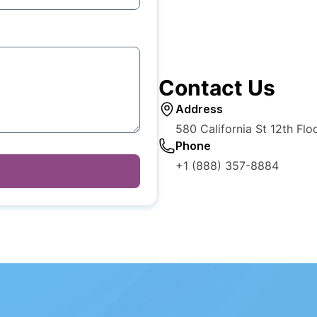
Contact Us
Address
580 California St 12th Fl
Phone
+1 (888) 357-8884